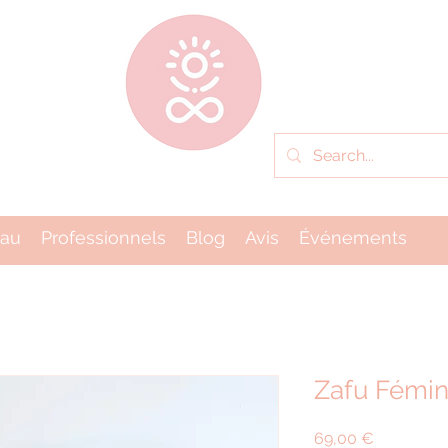
eau
Professionnels
Blog
Avis
Événements
Zafu Fémin
Prix
69,00 €