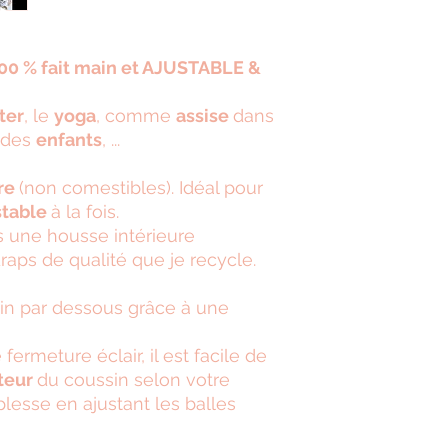
soit par l'envoi d
ouvrés
00 % fait main et AJUSTABLE &
ter
, le
yoga
, comme
assise
dans
c des
enfants
, ...
tre
(non comestibles). Idéal pour
stable
à la fois.
s une housse intérieure
aps de qualité que je recycle.
in par dessous grâce à une
ermeture éclair, il est facile de
teur
du coussin selon votre
lesse en ajustant les balles