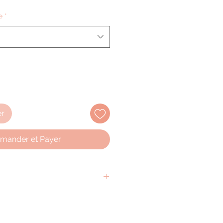
e
*
er
ander et Payer
ctuée en France :
 en main propre à l'atelier, situé
(Vendée) sous 24h ;