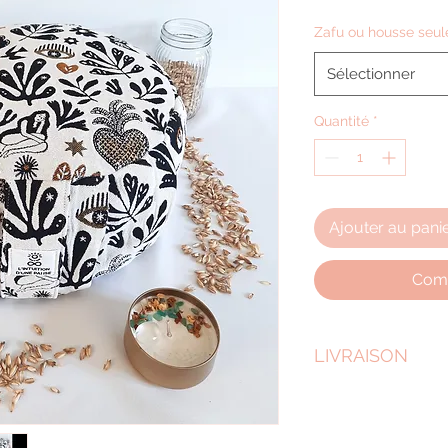
Zafu ou housse seul
Sélectionner
Quantité
*
Ajouter au pani
Comm
LIVRAISON
La livraison est effe
soit par la remise
au Poiré Sur Vie 