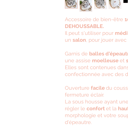
Accessoire de bien-être
1
DEHOUSSABLE.
Il peut s'utiliser pour
médi
un
salon
, pour jouer ave
Garnis de
balles d'épeau
une assise
moelleuse
et
Elles sont contenues dan
confectionnée avec des dr
Ouverture
facile
du couss
fermeture éclair.
La sous housse ayant une f
régler le
confort
et la
hau
morphologie et votre soup
d'épeautre.