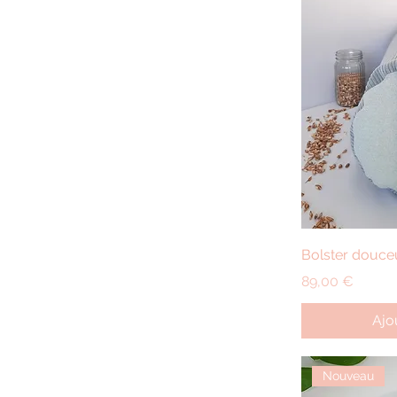
A
Bolster douce
Prix
89,00 €
Ajo
Nouveau