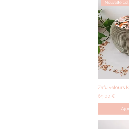
Nouvelle col
A
Zafu velours ka
Prix
69,00 €
Ajo