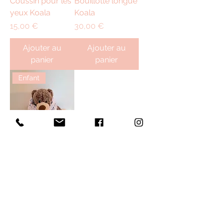
Coussin pour les
Bouillotte longue
yeux Koala
Koala
Prix
Prix
15,00 €
30,00 €
Ajouter au
Ajouter au
panier
panier
Enfant
Bouillotte longue
Licorne
Prix
30,00 €
Ajouter au
panier